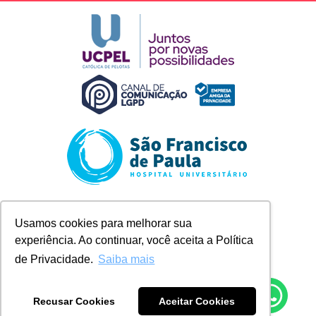
Rua Marechal Deodoro, 1123
Usamos cookies para melhorar sua
Pelotas/RS
experiência. Ao continuar, você aceita a Política
+ 55 (53) 2128-8300
contato@husfp.ucpel.edu.br
de Privacidade.
Saiba mais
Recusar Cookies
Aceitar Cookies