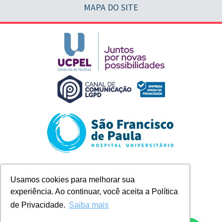
MAPA DO SITE
Rua Marechal Deodoro, 1123
Usamos cookies para melhorar sua
Pelotas/RS
experiência. Ao continuar, você aceita a Política
+ 55 (53) 2128-8300
contato@husfp.ucpel.edu.br
de Privacidade.
Saiba mais