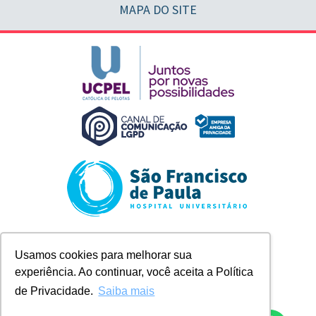
MAPA DO SITE
Rua Marechal Deodoro, 1123
Usamos cookies para melhorar sua
Pelotas/RS
experiência. Ao continuar, você aceita a Política
+ 55 (53) 2128-8300
contato@husfp.ucpel.edu.br
de Privacidade.
Saiba mais