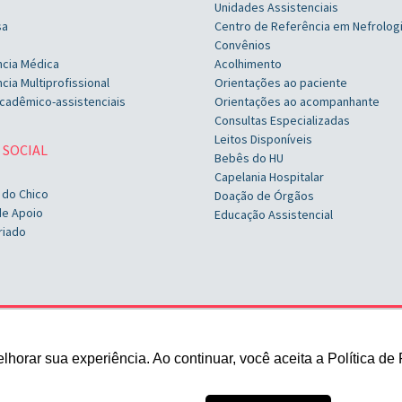
Unidades Assistenciais
sa
Centro de Referência em Nefrolog
Convênios
ncia Médica
Acolhimento
cia Multiprofissional
Orientações ao paciente
cadêmico-assistenciais
Orientações ao acompanhante
Consultas Especializadas
Leitos Disponíveis
 SOCIAL
Bebês do HU
Capelania Hospitalar
 do Chico
Doação de Órgãos
de Apoio
Educação Assistencial
riado
Rua Marechal Deodoro, 1123
orar sua experiência. Ao continuar, você aceita a Política de 
Pelotas/RS
+ 55 (53) 2128-8300
contato@husfp.ucpel.edu.br