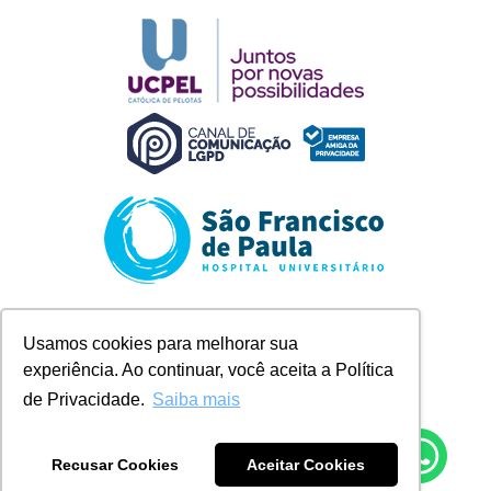
Rua Marechal Deodoro, 1123
Usamos cookies para melhorar sua
Pelotas/RS
experiência. Ao continuar, você aceita a Política
+ 55 (53) 2128-8300
contato@husfp.ucpel.edu.br
de Privacidade.
Saiba mais
Recusar Cookies
Aceitar Cookies