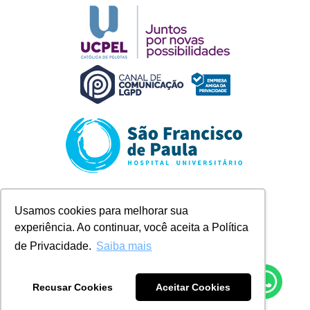
Rua Marechal Deodoro, 1123
Usamos cookies para melhorar sua
Pelotas/RS
experiência. Ao continuar, você aceita a Política
+ 55 (53) 2128-8300
contato@husfp.ucpel.edu.br
de Privacidade.
Saiba mais
Recusar Cookies
Aceitar Cookies