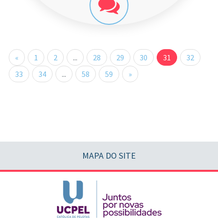
«
1
2
...
28
29
30
31
32
33
34
...
58
59
»
MAPA DO SITE