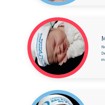
N
De
m