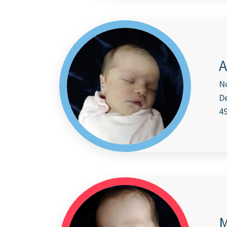
A
N
De
4
M