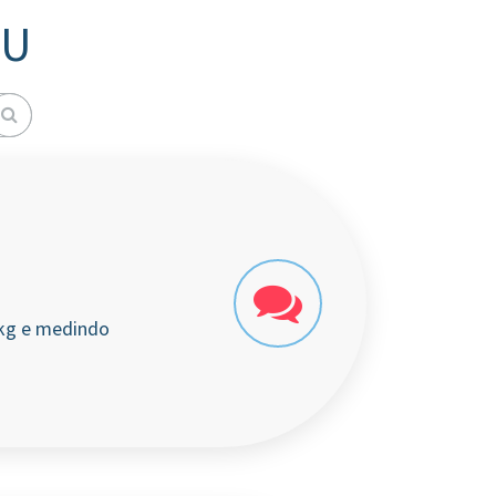
HU
5kg e medindo