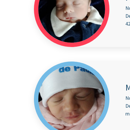
No
De
42
M
N
De
m