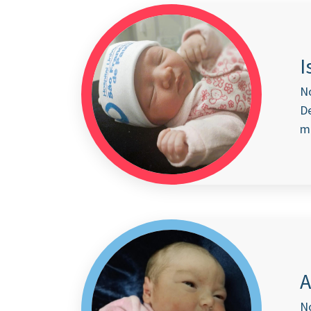
I
N
De
m
A
N