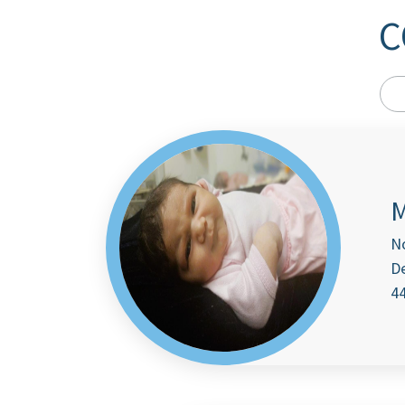
C
M
N
De
44