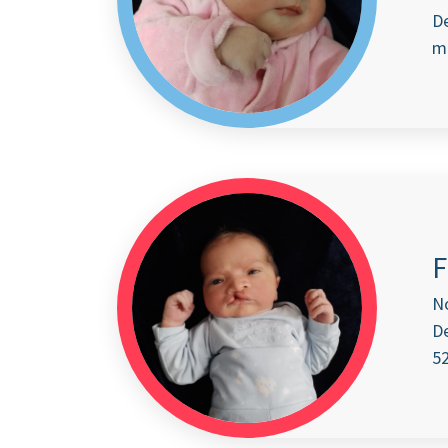
De
m
F
N
De
52