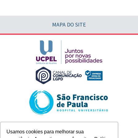
MAPA DO SITE
Rua Marechal Deodoro, 1123
Usamos cookies para melhorar sua
Pelotas/RS