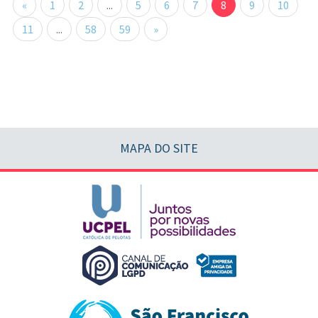
«
1
2
...
5
6
7
8
9
10
11
...
58
59
»
MAPA DO SITE