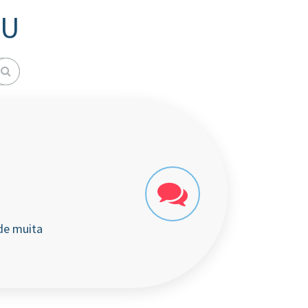
HU
de muita