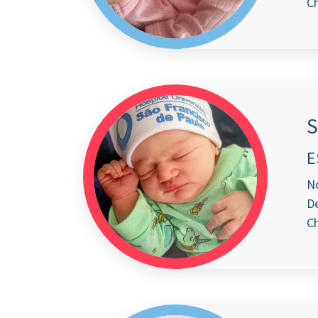
Ch
S
E
N
De
Ch