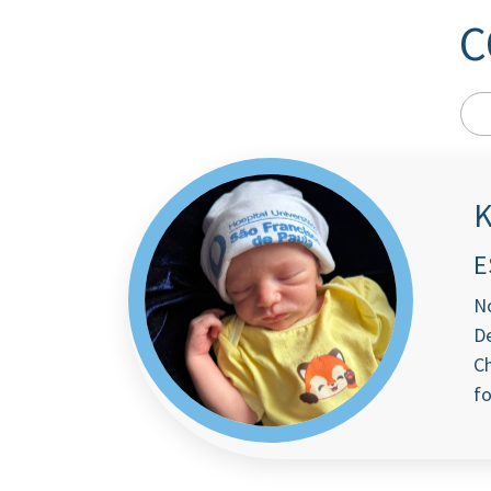
C
K
E
No
De
Ch
fo