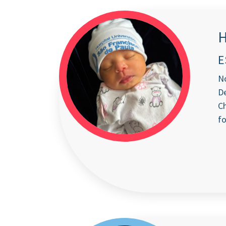
H
E
No
De
Ch
fo