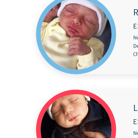
R
E
No
De
Ch
L
E
No