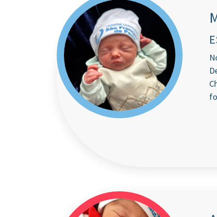
E
N
De
Ch
fo