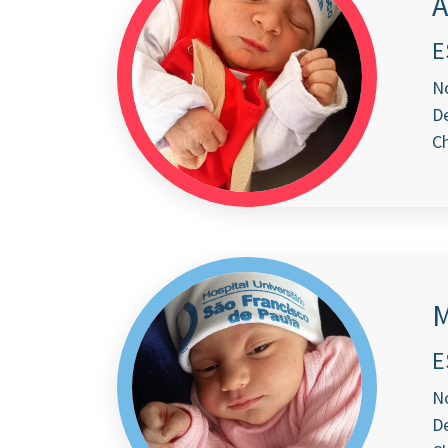
A
E
N
De
Ch
M
E
N
De