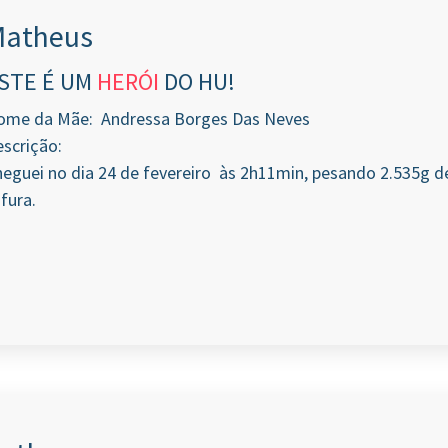
Matheus
STE É UM
HERÓI
DO HU!
ome da Mãe: Andressa Borges Das Neves
scrição:
eguei no dia 24 de fevereiro às 2h11min, pesando 2.535g d
fura.