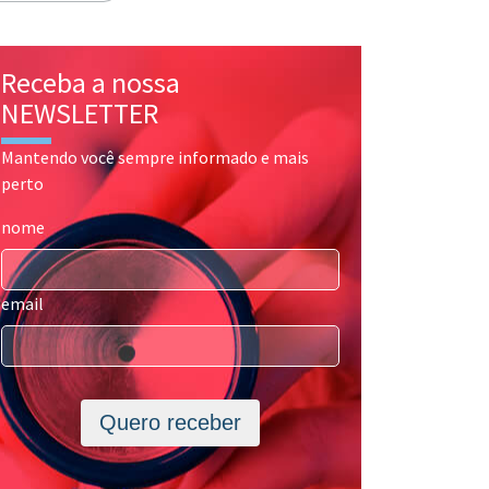
Receba a nossa
NEWSLETTER
Mantendo você sempre informado e mais
perto
nome
email
Quero receber