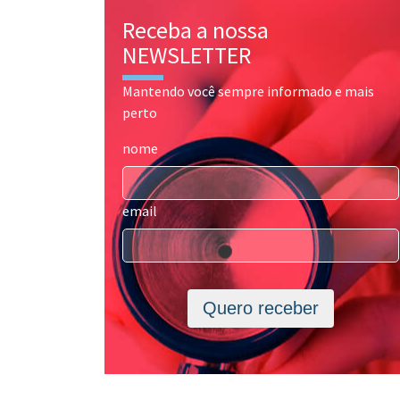
Receba a nossa
NEWSLETTER
Mantendo você sempre informado e mais
perto
nome
email
Quero receber