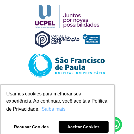
Rua Marechal Deodoro, 1123
Usamos cookies para melhorar sua
Pelotas/RS
experiência. Ao continuar, você aceita a Política
+ 55 (53) 2128-8300
contato@husfp.ucpel.edu.br
de Privacidade.
Saiba mais
Recusar Cookies
Aceitar Cookies