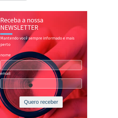
Receba a nossa
NEWSLETTER
Mantendo você sempre informado e mais
perto
nome
email
Quero receber