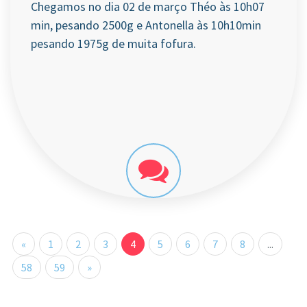
Chegamos no dia 02 de março Théo às 10h07
min, pesando 2500g e Antonella às 10h10min
pesando 1975g de muita fofura.
«
1
2
3
4
5
6
7
8
...
58
59
»