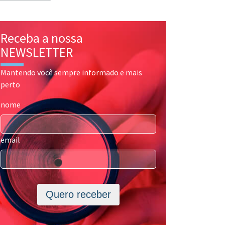
Receba a nossa
NEWSLETTER
Mantendo você sempre informado e mais
perto
nome
email
Quero receber