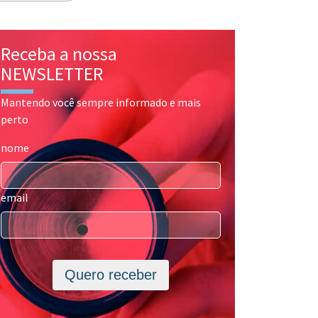
Receba a nossa
NEWSLETTER
Mantendo você sempre informado e mais
perto
nome
email
Quero receber