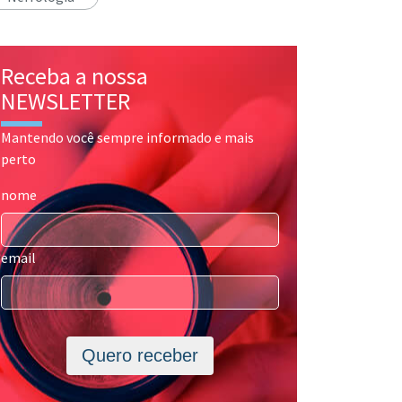
Receba a nossa
NEWSLETTER
Mantendo você sempre informado e mais
perto
nome
email
Quero receber