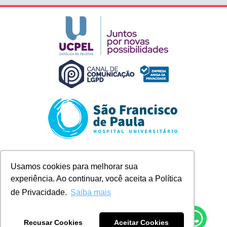
Rua Marechal Deodoro, 1123
Usamos cookies para melhorar sua
Pelotas/RS
experiência. Ao continuar, você aceita a Política
+ 55 (53) 2128-8300
contato@husfp.ucpel.edu.br
de Privacidade.
Saiba mais
Recusar Cookies
Aceitar Cookies