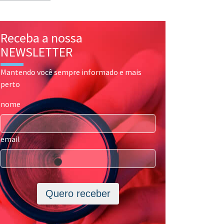
Receba a nossa
NEWSLETTER
Mantendo você sempre informado e mais
perto
nome
email
Quero receber