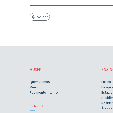
Voltar
HUSFP
ENSIN
Quem Somos
Ensino
Meu RH
Pesqui
Regimento Interno
Estágio
Residê
Residên
SERVIÇOS
Áreas a