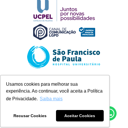
Rua Marechal Deodoro, 1123
Usamos cookies para melhorar sua
Pelotas/RS
experiência. Ao continuar, você aceita a Política
+ 55 (53) 2128-8300
contato@husfp.ucpel.edu.br
de Privacidade.
Saiba mais
Recusar Cookies
Aceitar Cookies