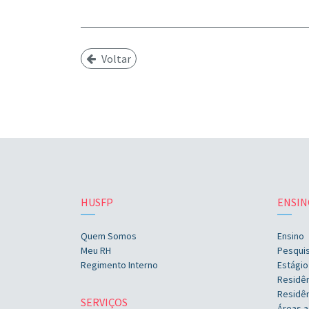
Voltar
HUSFP
ENSIN
Quem Somos
Ensino
Meu RH
Pesqui
Regimento Interno
Estágio
Residê
Residên
SERVIÇOS
Áreas a