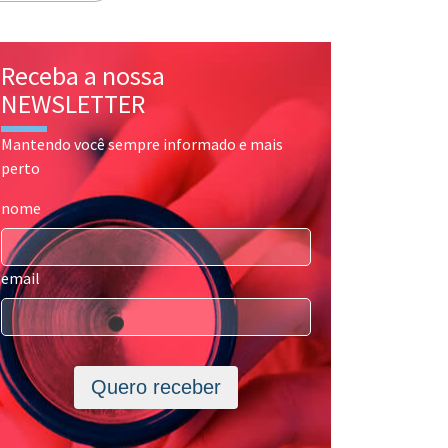
Receba a nossa
NEWSLETTER
Mantendo você sempre informado e mais
perto
nome
email
Quero receber