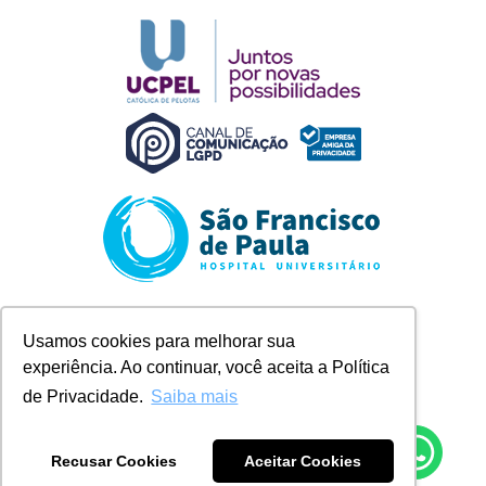
Rua Marechal Deodoro, 1123
Usamos cookies para melhorar sua
Pelotas/RS
experiência. Ao continuar, você aceita a Política
+ 55 (53) 2128-8300
contato@husfp.ucpel.edu.br
de Privacidade.
Saiba mais
Recusar Cookies
Aceitar Cookies