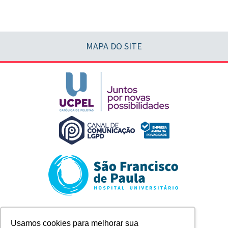
MAPA DO SITE
Rua Marechal Deodoro, 1123
Usamos cookies para melhorar sua
Pelotas/RS