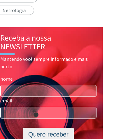
Nefrologia
Receba a nossa
NEWSLETTER
Mantendo você sempre informado e mais
perto
nome
email
Quero receber