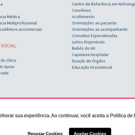
sa
Centro de Referência em Nefrolog
Convênios
ncia Médica
Acolhimento
cia Multiprofissional
Orientações ao paciente
cadêmico-assistenciais
Orientações ao acompanhante
Consultas Especializadas
Leitos Disponíveis
 SOCIAL
Bebês do HU
Capelania Hospitalar
 do Chico
Doação de Órgãos
de Apoio
Educação Assistencial
riado
Rua Marechal Deodoro, 1123
orar sua experiência. Ao continuar, você aceita a Política de 
Pelotas/RS
+ 55 (53) 2128-8300
contato@husfp.ucpel.edu.br
Recusar Cookies
Aceitar Cookies