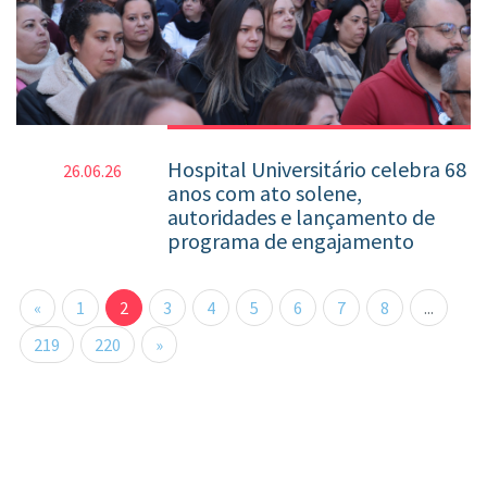
Hospital Universitário celebra 68
26.06.26
anos com ato solene,
autoridades e lançamento de
programa de engajamento
«
1
2
3
4
5
6
7
8
...
219
220
»