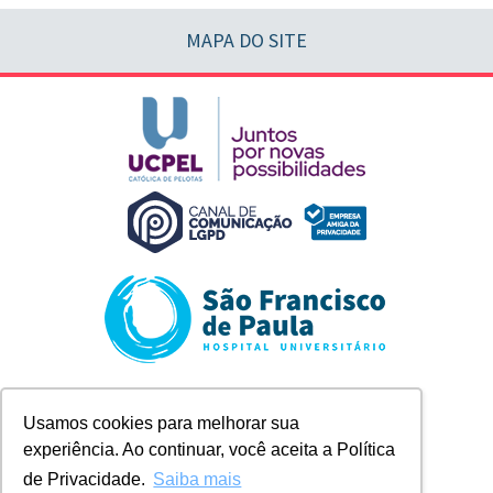
MAPA DO SITE
Rua Marechal Deodoro, 1123
Usamos cookies para melhorar sua
Pelotas/RS
experiência. Ao continuar, você aceita a Política
+ 55 (53) 2128-8300
contato@husfp.ucpel.edu.br
de Privacidade.
Saiba mais